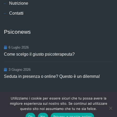
Nutrizione
Contatti
Psiconews
6 Luglio 2026
Come scelgo il giusto psicoterapeuta?
3 Giugno 2026
Seduta in presenza o online? Questo è un dilemma!
Utilizziamo i cookie per essere sicuri che tu possa avere la
Copyright © 2026
Centro Aurora
P.Iva 03498921208. Tutti i diritti
migliore esperienza sul nostro sito. Se continui ad utilizzare
riservati | webmastering by
SGWEB
.
questo sito noi assumiamo che tu ne sia felice.
Privacy e Cookie Policy
Contatti
Ok
No
Privacy e cookie policy