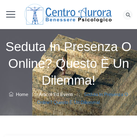
Seduta In Presenza O
Online? Questo È Un
Dilemma!
Home
: :
Articoli Ed Eventi
: :
Seduta In Presenza O
Online? Questo È Un Dilemma!