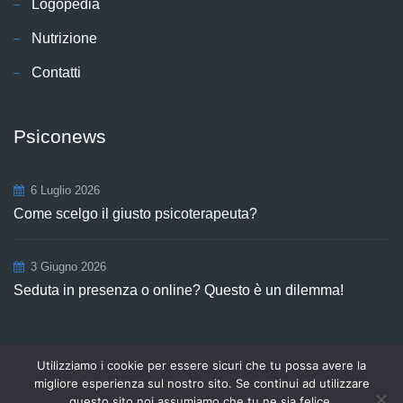
Logopedia
Nutrizione
Contatti
Psiconews
6 Luglio 2026
Come scelgo il giusto psicoterapeuta?
3 Giugno 2026
Seduta in presenza o online? Questo è un dilemma!
Utilizziamo i cookie per essere sicuri che tu possa avere la
Copyright © 2026
Centro Aurora
P.Iva 03498921208. Tutti i diritti
migliore esperienza sul nostro sito. Se continui ad utilizzare
riservati | webmastering by
SGWEB
.
questo sito noi assumiamo che tu ne sia felice.