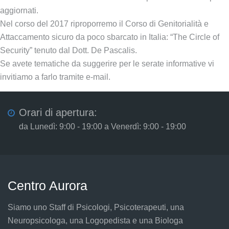
aggiornati.
Nel corso del 2017 riproporremo il Corso di Genitorialità e
Attaccamento sicuro da poco sbarcato in Italia: “The Circle of
Security” tenuto dal Dott. De Pascalis.
Se avete tematiche da suggerire per le serate informative vi
invitiamo a farlo tramite e-mail.
Orari di apertura:
da Lunedì: 9:00 - 19:00 a Venerdì: 9:00 - 19:00
Centro Aurora
Siamo uno Staff di Psicologi, Psicoterapeuti, una
Neuropsicologa, una Logopedista e una Biologa