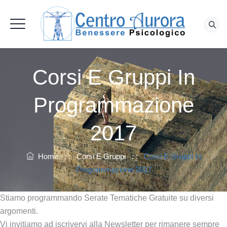
Corsi E Gruppi In
Programmazione
2017
Home
: :
Corsi E Gruppi
: :
Corsi E Gruppi In
Programmazione 2017
Stiamo programmando Serate Tematiche Gratuite su diversi
argomenti.
Vi invitiamo ad iscrivervi alla Newsletter per rimanere sempre