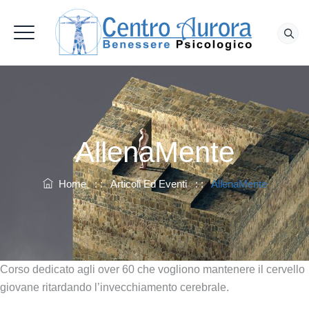
AllenaMente
Home
: :
Articoli Ed Eventi
: :
AllenaMente
Corso dedicato agli over 60 che vogliono mantenere il cervello
giovane ritardando l’invecchiamento cerebrale.