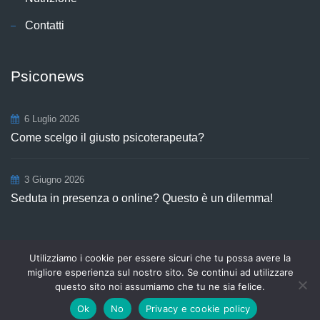
Contatti
Psiconews
6 Luglio 2026
Come scelgo il giusto psicoterapeuta?
3 Giugno 2026
Seduta in presenza o online? Questo è un dilemma!
Utilizziamo i cookie per essere sicuri che tu possa avere la
Copyright © 2026
Centro Aurora
P.Iva 03498921208. Tutti i diritti
migliore esperienza sul nostro sito. Se continui ad utilizzare
riservati | webmastering by
SGWEB
.
questo sito noi assumiamo che tu ne sia felice.
Privacy e Cookie Policy
Contatti
Ok
No
Privacy e cookie policy