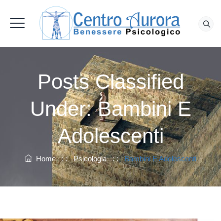
Posts Classified
Under:
Bambini E
Adolescenti
Home
: :
Psicologia
: :
Bambini E Adolescenti