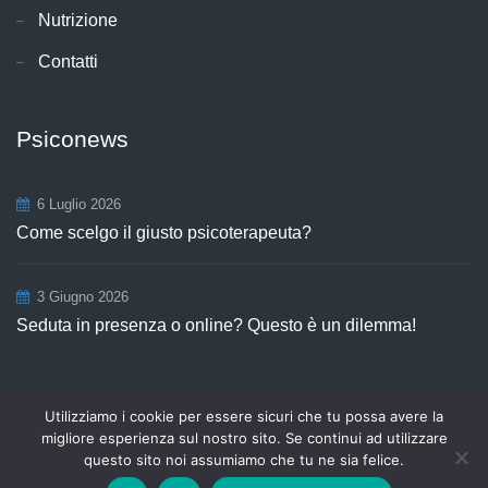
Nutrizione
Contatti
Psiconews
6 Luglio 2026
Come scelgo il giusto psicoterapeuta?
3 Giugno 2026
Seduta in presenza o online? Questo è un dilemma!
Utilizziamo i cookie per essere sicuri che tu possa avere la
Copyright © 2026
Centro Aurora
P.Iva 03498921208. Tutti i diritti
migliore esperienza sul nostro sito. Se continui ad utilizzare
riservati | webmastering by
SGWEB
.
questo sito noi assumiamo che tu ne sia felice.
Privacy e Cookie Policy
Contatti