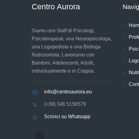
Centro Aurora
Navi
Hom
Siamo uno Staff di Psicologi,
Prof
Psicoterapeuti, una Neuropsicologa,
una Logopedista e una Biologa
Psic
Nutrizionista. Lavoriamo con
Log
Bambini, Adolescenti, Adulti,
individualmente e in Coppia.
Nutr
Cont
info@centroaurora.eu
(+39) 346 5156579
Scrivici su Whatsapp