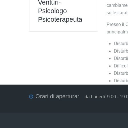
Venturi-
cambiament
Psicologo
sulle carat
Psicoterapeuta
Presso il 
principalm
Disturb
Disturb
Disordi
Diffico
Disturb
Disturb
Orari di apertura:
da Lunedì: 9:00 - 19: