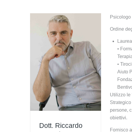
Psicologo
Ordine deg
Laurea
• Forma
Terapi
• Tiroc
Aiuto P
Fondaz
Bentiv
Utilizzo l
Strategico
persone, c
obiettivi.
Dott. Riccardo
Fornisco a