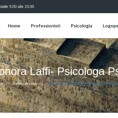
dalle 9.00 alle 19.00
Home
Professionisti
Psicologia
Logope
onora Laffi- Psicologa P
e
: :
Centro Aurora
: :
Dott.ssa Eleonora Laffi- Psicologa Psicot