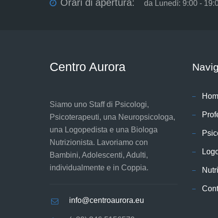
Orari di apertura:
da Lunedì: 9:00 - 19:
Centro Aurora
Navi
Hom
Siamo uno Staff di Psicologi,
Prof
Psicoterapeuti, una Neuropsicologa,
una Logopedista e una Biologa
Psic
Nutrizionista. Lavoriamo con
Log
Bambini, Adolescenti, Adulti,
individualmente e in Coppia.
Nutr
Cont
info@centroaurora.eu