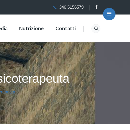
346 5156579
dia
Nutrizione
Contatti
sicoterapeuta
erapeuta