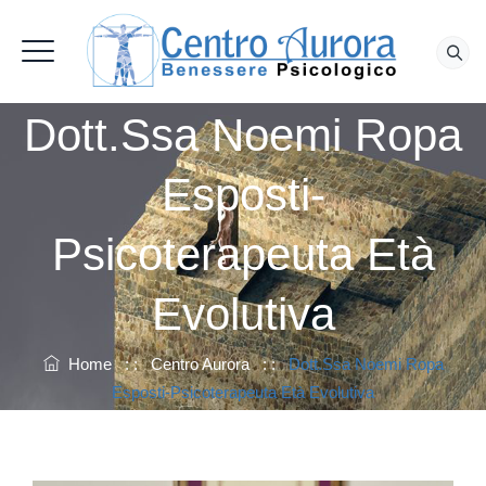
Dott.ssa Noemi Ropa
Esposti-
Psicoterapeuta Età
Evolutiva
Home
: :
Centro Aurora
: :
Dott.ssa Noemi Ropa
Esposti-Psicoterapeuta Età Evolutiva