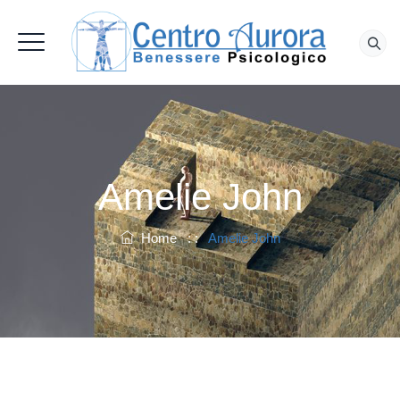
Amelie John
Home
: :
Amelie John